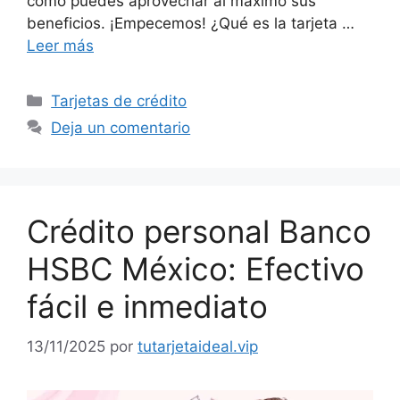
cómo puedes aprovechar al máximo sus
beneficios. ¡Empecemos! ¿Qué es la tarjeta …
Leer más
Categorías
Tarjetas de crédito
Deja un comentario
Crédito personal Banco
HSBC México: Efectivo
fácil e inmediato
13/11/2025
por
tutarjetaideal.vip