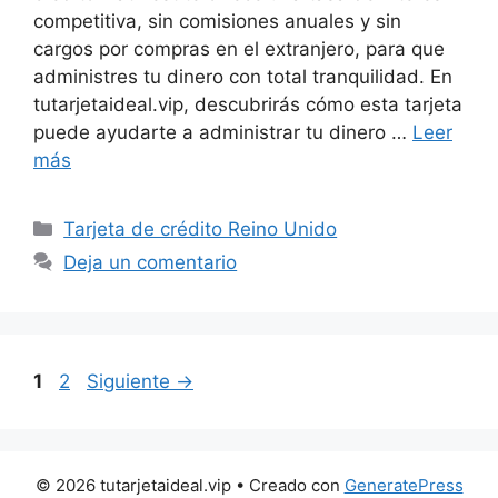
competitiva, sin comisiones anuales y sin
cargos por compras en el extranjero, para que
administres tu dinero con total tranquilidad. En
tutarjetaideal.vip, descubrirás cómo esta tarjeta
puede ayudarte a administrar tu dinero …
Leer
más
Categorías
Tarjeta de crédito Reino Unido
Deja un comentario
Página
Página
1
2
Siguiente
→
© 2026 tutarjetaideal.vip
• Creado con
GeneratePress