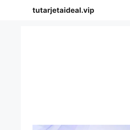
Saltar
tutarjetaideal.vip
al
contenido